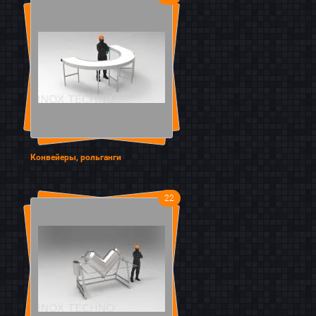
Конвейеры, рольганги
22