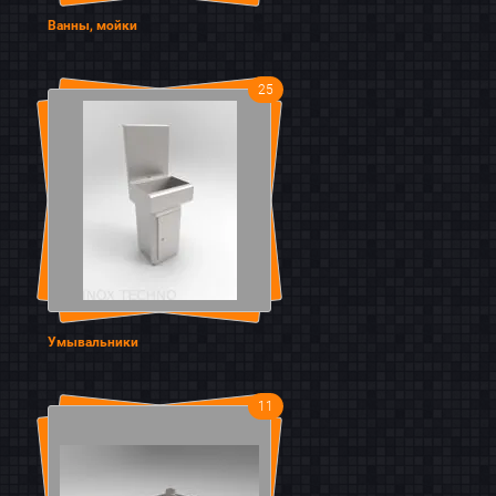
Ванны, мойки
25
Умывальники
11